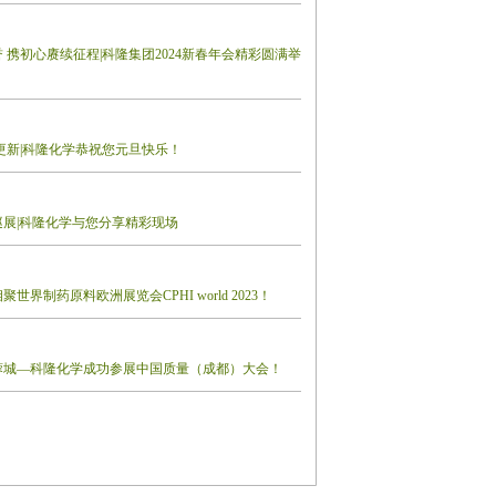
 携初心赓续征程|科隆集团2024新春年会精彩圆满举
更新|科隆化学恭祝您元旦快乐！
园巡展|科隆化学与您分享精彩现场
世界制药原料欧洲展览会CPHI world 2023！
蓉城—科隆化学成功参展中国质量（成都）大会！